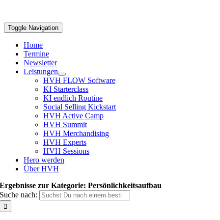
Toggle Navigation
Home
Termine
Newsletter
Leistungen
HVH FLOW Software
KI Starterclass
KI endlich Routine
Social Selling Kickstart
HVH Active Camp
HVH Summit
HVH Merchandising
HVH Experts
HVH Sessions
Hero werden
Über HVH
Ergebnisse zur Kategorie: Persönlichkeitsaufbau
Suche nach: