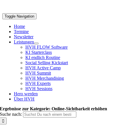
Toggle Navigation
Home
Termine
Newsletter
Leistungen
HVH FLOW Software
KI Starterclass
KI endlich Routine
Social Selling Kickstart
HVH Active Camp
HVH Summit
HVH Merchandising
HVH Experts
HVH Sessions
Hero werden
Über HVH
Ergebnisse zur Kategorie: Online-Sichtbarkeit erhöhen
Suche nach: