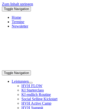
Zum Inhalt springen
Toggle Navigation
Home
Termine
Newsletter
Toggle Navigation
Leistungen
HVH FLOW
KI Starterclass
KI endlich Routine
Social Selling Kickstart
HVH Active Camp
HVH Summit