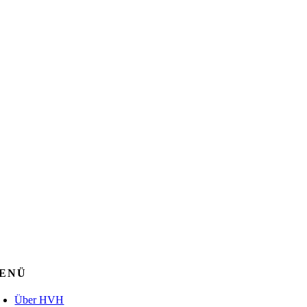
ENÜ
Über HVH