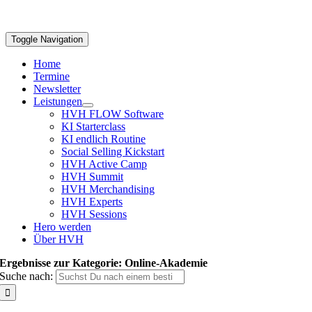
Toggle Navigation
Home
Termine
Newsletter
Leistungen
HVH FLOW Software
KI Starterclass
KI endlich Routine
Social Selling Kickstart
HVH Active Camp
HVH Summit
HVH Merchandising
HVH Experts
HVH Sessions
Hero werden
Über HVH
Ergebnisse zur Kategorie: Online-Akademie
Suche nach: