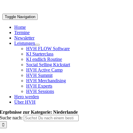
Toggle Navigation
Home
Termine
Newsletter
Leistungen
HVH FLOW Software
KI Starterclass
KI endlich Routine
Social Selling Kickstart
HVH Active Camp
HVH Summit
HVH Merchandising
HVH Experts
HVH Sessions
Hero werden
Über HVH
Ergebnisse zur Kategorie: Niederlande
Suche nach: