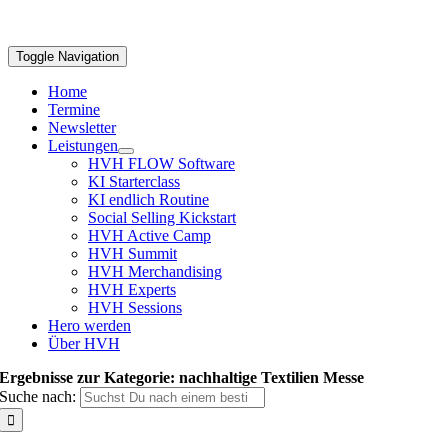
Toggle Navigation
Home
Termine
Newsletter
Leistungen
HVH FLOW Software
KI Starterclass
KI endlich Routine
Social Selling Kickstart
HVH Active Camp
HVH Summit
HVH Merchandising
HVH Experts
HVH Sessions
Hero werden
Über HVH
Ergebnisse zur Kategorie: nachhaltige Textilien Messe
Suche nach: