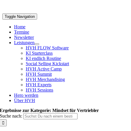
Toggle Navigation
Home
Termine
Newsletter
Leistungen
HVH FLOW Software
KI Starterclass
KI endlich Routine
Social Selling Kickstart
HVH Active Camp
HVH Summit
HVH Merchandising
HVH Experts
HVH Sessions
Hero werden
Über HVH
Ergebnisse zur Kategorie: Mindset für Vertriebler
Suche nach: