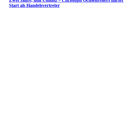
Zwei Jahre, null Umsatz – Christoph Ochsenreiters harter
Start als Handelsvertreter