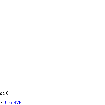
ENÜ
Über HVH