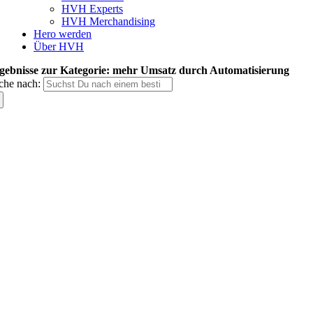
HVH Experts
HVH Merchandising
Hero werden
Über HVH
gebnisse zur Kategorie: mehr Umsatz durch Automatisierung
che nach: