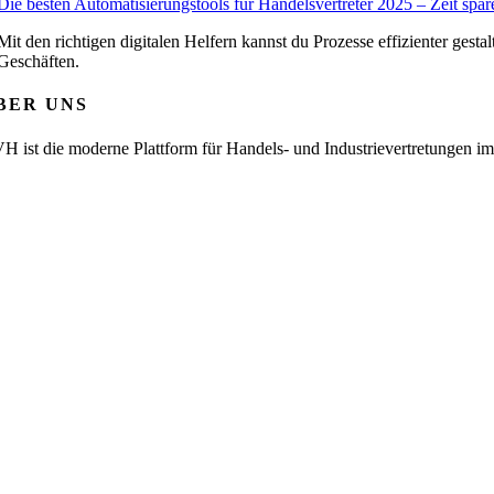
Die besten Automatisierungstools für Handelsvertreter 2025 – Zeit sp
Mit den richtigen digitalen Helfern kannst du Prozesse effizienter ges
Geschäften.
BER UNS
H ist die moderne Plattform für Handels- und Industrievertretungen