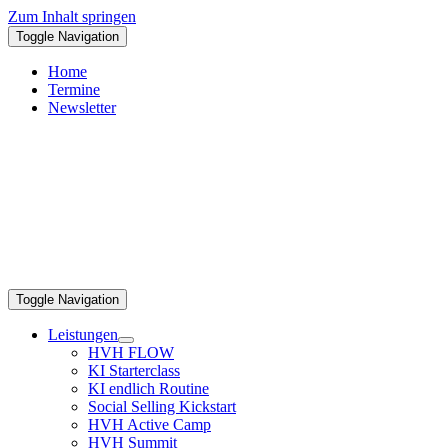
Zum Inhalt springen
Toggle Navigation
Home
Termine
Newsletter
Toggle Navigation
Leistungen
HVH FLOW
KI Starterclass
KI endlich Routine
Social Selling Kickstart
HVH Active Camp
HVH Summit