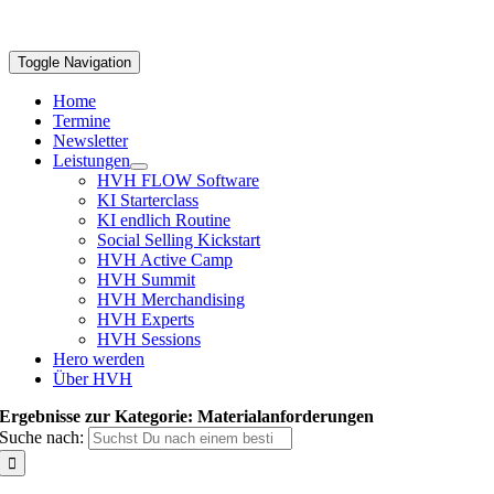
Toggle Navigation
Home
Termine
Newsletter
Leistungen
HVH FLOW Software
KI Starterclass
KI endlich Routine
Social Selling Kickstart
HVH Active Camp
HVH Summit
HVH Merchandising
HVH Experts
HVH Sessions
Hero werden
Über HVH
Ergebnisse zur Kategorie: Materialanforderungen
Suche nach: