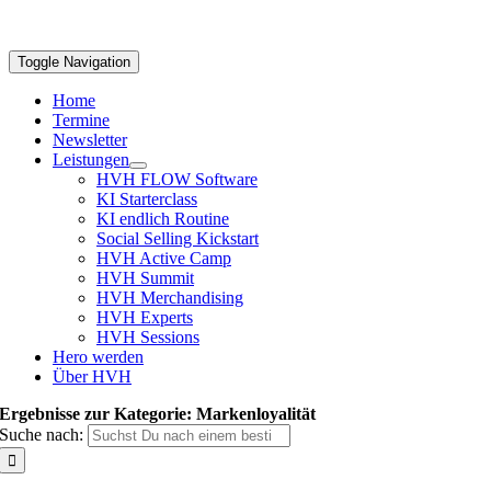
Toggle Navigation
Home
Termine
Newsletter
Leistungen
HVH FLOW Software
KI Starterclass
KI endlich Routine
Social Selling Kickstart
HVH Active Camp
HVH Summit
HVH Merchandising
HVH Experts
HVH Sessions
Hero werden
Über HVH
Ergebnisse zur Kategorie: Markenloyalität
Suche nach: