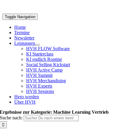
Toggle Navigation
Home
Termine
Newsletter
Leistungen
HVH FLOW Software
KI Starterclass
KI endlich Routine
Social Selling Kickstart
HVH Active Camp
HVH Summit
HVH Merchandising
HVH Experts
HVH Sessions
Hero werden
Über HVH
Ergebnisse zur Kategorie: Machine Learning Vertrieb
Suche nach: