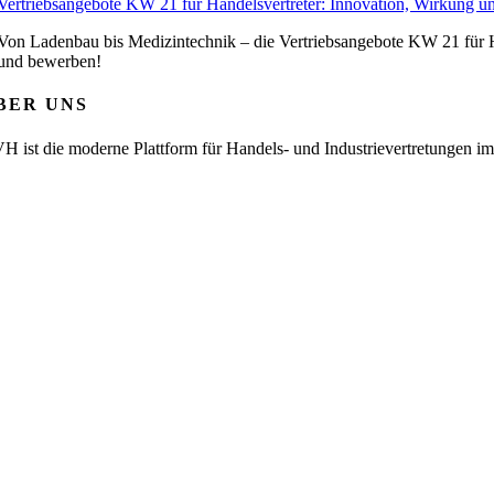
Vertriebsangebote KW 21 für Handelsvertreter: Innovation, Wirkung un
Von Ladenbau bis Medizintechnik – die Vertriebsangebote KW 21 für Ha
und bewerben!
BER UNS
H ist die moderne Plattform für Handels- und Industrievertretungen