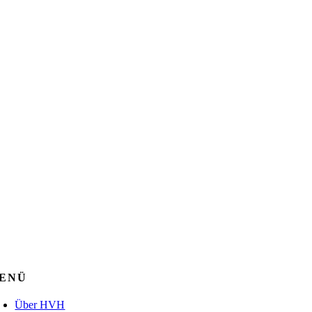
ENÜ
Über HVH