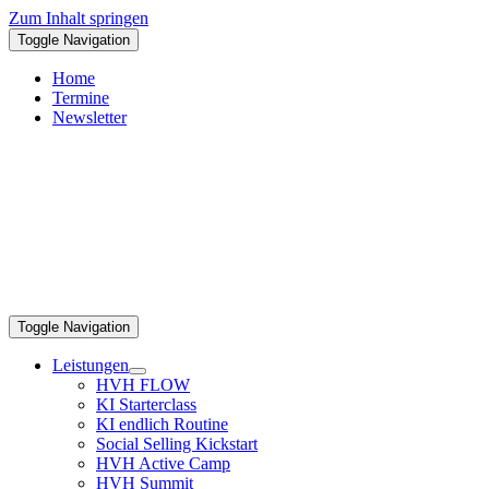
Zum Inhalt springen
Toggle Navigation
Home
Termine
Newsletter
Toggle Navigation
Leistungen
HVH FLOW
KI Starterclass
KI endlich Routine
Social Selling Kickstart
HVH Active Camp
HVH Summit