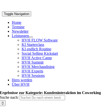
Toggle Navigation
Home
Termine
Newsletter
Leistungen
HVH FLOW Software
KI Starterclass
KI endlich Routine
Social Selling Kickstart
HVH Active Camp
HVH Summit
HVH Merchandising
HVH Experts
HVH Sessions
Hero werden
Über HVH
Ergebnisse zur Kategorie: Kundeninteraktion im Coworking
Suche nach: