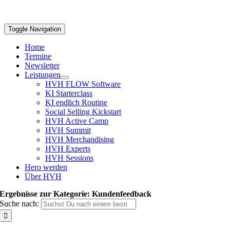
Toggle Navigation
Home
Termine
Newsletter
Leistungen
HVH FLOW Software
KI Starterclass
KI endlich Routine
Social Selling Kickstart
HVH Active Camp
HVH Summit
HVH Merchandising
HVH Experts
HVH Sessions
Hero werden
Über HVH
Ergebnisse zur Kategorie: Kundenfeedback
Suche nach: