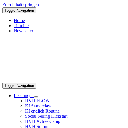
Zum Inhalt springen
Toggle Navigation
Home
Termine
Newsletter
Toggle Navigation
Leistungen
HVH FLOW
KI Starterclass
KI endlich Routine
Social Selling Kickstart
HVH Active Camp
HVH Summit