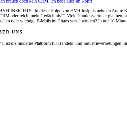
Ich brauch doch kein CRM, ich habe alles im Kopf!
HVH INSIGHTS | In dieser Folge von HVH Insights nehmen André Keeve 
CRM oder reicht mein Gedächtnis?”. Viele Handelsvertreter glauben, si
gehen oder wichtige E-Mails im Chaos verschwinden? In nur 10 Minuten l
BER UNS
H ist die moderne Plattform für Handels- und Industrievertretungen