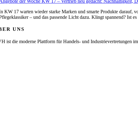
Angebote der Woche KW 17 – Vertrieb neu gedacht: Nachhaltigkeit, D
In KW 17 warten wieder starke Marken und smarte Produkte darauf, vo
Pflegeklassiker – und das passende Licht dazu. Klingt spannend? Ist es 
BER UNS
H ist die moderne Plattform für Handels- und Industrievertretungen