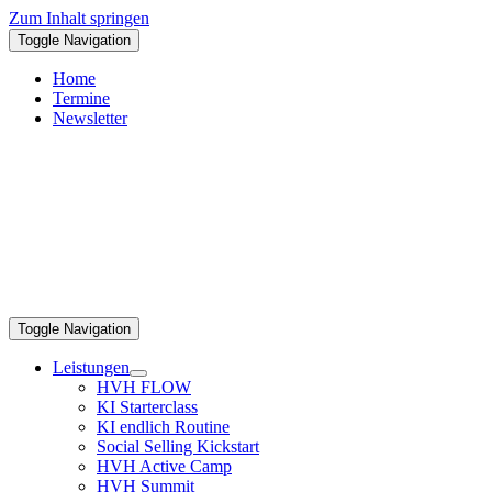
Zum Inhalt springen
Toggle Navigation
Home
Termine
Newsletter
Toggle Navigation
Leistungen
HVH FLOW
KI Starterclass
KI endlich Routine
Social Selling Kickstart
HVH Active Camp
HVH Summit