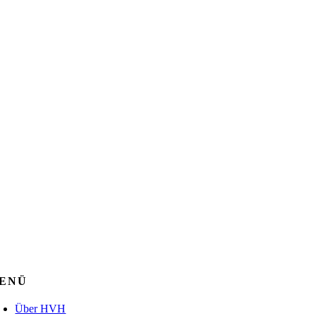
ENÜ
Über HVH