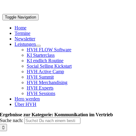
Toggle Navigation
Home
Termine
Newsletter
Leistungen
HVH FLOW Software
KI Starterclass
KI endlich Routine
Social Selling Kickstart
HVH Active Camp
HVH Summit
HVH Merchandising
HVH Experts
HVH Sessions
Hero werden
Über HVH
Ergebnisse zur Kategorie: Kommunikation im Vertrieb
Suche nach: