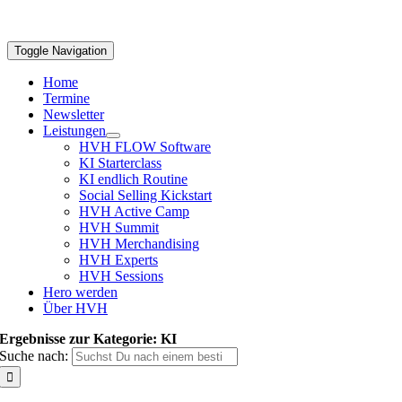
Toggle Navigation
Home
Termine
Newsletter
Leistungen
HVH FLOW Software
KI Starterclass
KI endlich Routine
Social Selling Kickstart
HVH Active Camp
HVH Summit
HVH Merchandising
HVH Experts
HVH Sessions
Hero werden
Über HVH
Ergebnisse zur Kategorie: KI
Suche nach: