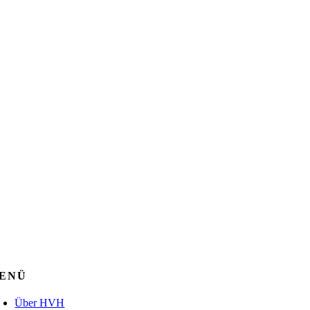
ENÜ
Über HVH