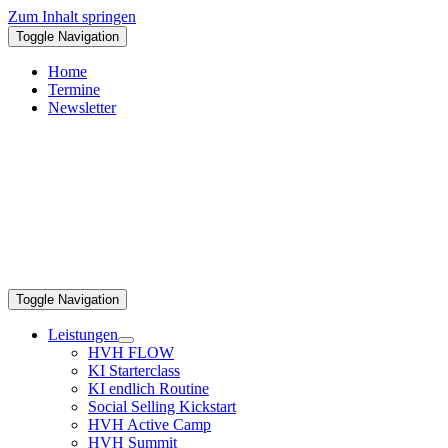
Zum Inhalt springen
Toggle Navigation
Home
Termine
Newsletter
Toggle Navigation
Leistungen
HVH FLOW
KI Starterclass
KI endlich Routine
Social Selling Kickstart
HVH Active Camp
HVH Summit