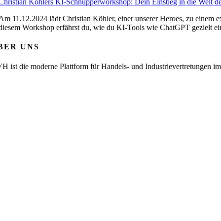
Christian Köhlers KI-Schnupperworkshop: Dein Einstieg in die Welt der
Am 11.12.2024 lädt Christian Köhler, einer unserer Heroes, zu einem 
diesem Workshop erfährst du, wie du KI-Tools wie ChatGPT gezielt eins
BER UNS
H ist die moderne Plattform für Handels- und Industrievertretungen