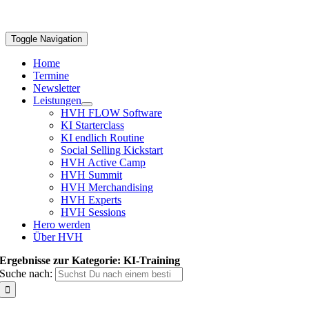
Toggle Navigation
Home
Termine
Newsletter
Leistungen
HVH FLOW Software
KI Starterclass
KI endlich Routine
Social Selling Kickstart
HVH Active Camp
HVH Summit
HVH Merchandising
HVH Experts
HVH Sessions
Hero werden
Über HVH
Ergebnisse zur Kategorie: KI-Training
Suche nach: