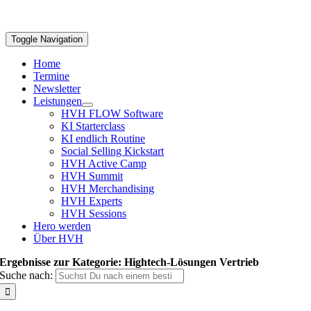
Toggle Navigation
Home
Termine
Newsletter
Leistungen
HVH FLOW Software
KI Starterclass
KI endlich Routine
Social Selling Kickstart
HVH Active Camp
HVH Summit
HVH Merchandising
HVH Experts
HVH Sessions
Hero werden
Über HVH
Ergebnisse zur Kategorie: Hightech-Lösungen Vertrieb
Suche nach: