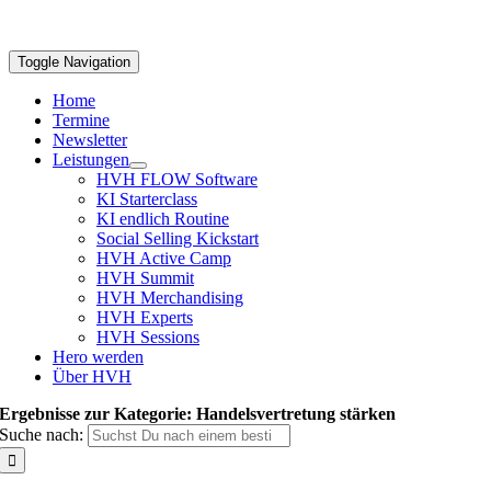
Toggle Navigation
Home
Termine
Newsletter
Leistungen
HVH FLOW Software
KI Starterclass
KI endlich Routine
Social Selling Kickstart
HVH Active Camp
HVH Summit
HVH Merchandising
HVH Experts
HVH Sessions
Hero werden
Über HVH
Ergebnisse zur Kategorie: Handelsvertretung stärken
Suche nach: