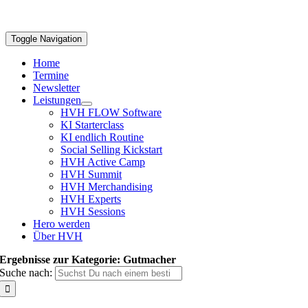
Toggle Navigation
Home
Termine
Newsletter
Leistungen
HVH FLOW Software
KI Starterclass
KI endlich Routine
Social Selling Kickstart
HVH Active Camp
HVH Summit
HVH Merchandising
HVH Experts
HVH Sessions
Hero werden
Über HVH
Ergebnisse zur Kategorie: Gutmacher
Suche nach: