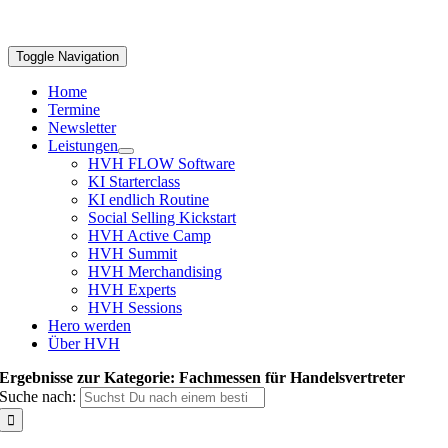
Toggle Navigation
Home
Termine
Newsletter
Leistungen
HVH FLOW Software
KI Starterclass
KI endlich Routine
Social Selling Kickstart
HVH Active Camp
HVH Summit
HVH Merchandising
HVH Experts
HVH Sessions
Hero werden
Über HVH
Ergebnisse zur Kategorie: Fachmessen für Handelsvertreter
Suche nach: