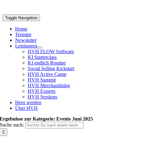
Toggle Navigation
Home
Termine
Newsletter
Leistungen
HVH FLOW Software
KI Starterclass
KI endlich Routine
Social Selling Kickstart
HVH Active Camp
HVH Summit
HVH Merchandising
HVH Experts
HVH Sessions
Hero werden
Über HVH
Ergebnisse zur Kategorie: Events Juni 2025
Suche nach: