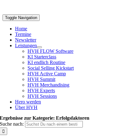
Toggle Navigation
Home
Termine
Newsletter
Leistungen
HVH FLOW Software
KI Starterclass
KI endlich Routine
Social Selling Kickstart
HVH Active Camp
HVH Summit
HVH Merchandising
HVH Experts
HVH Sessions
Hero werden
Über HVH
Ergebnisse zur Kategorie: Erfolgsfaktoren
Suche nach: