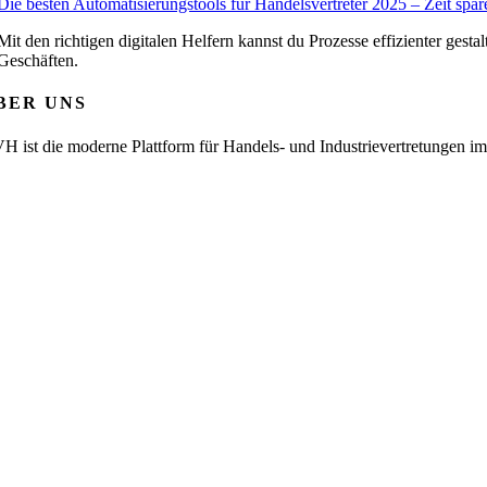
Die besten Automatisierungstools für Handelsvertreter 2025 – Zeit sp
Mit den richtigen digitalen Helfern kannst du Prozesse effizienter ges
Geschäften.
BER UNS
H ist die moderne Plattform für Handels- und Industrievertretungen