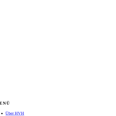
ENÜ
Über HVH