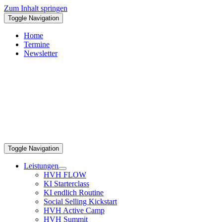
Zum Inhalt springen
Toggle Navigation
Home
Termine
Newsletter
Toggle Navigation
Leistungen
HVH FLOW
KI Starterclass
KI endlich Routine
Social Selling Kickstart
HVH Active Camp
HVH Summit