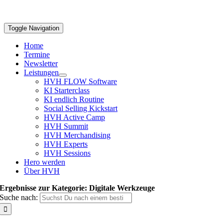
Toggle Navigation
Home
Termine
Newsletter
Leistungen
HVH FLOW Software
KI Starterclass
KI endlich Routine
Social Selling Kickstart
HVH Active Camp
HVH Summit
HVH Merchandising
HVH Experts
HVH Sessions
Hero werden
Über HVH
Ergebnisse zur Kategorie: Digitale Werkzeuge
Suche nach: