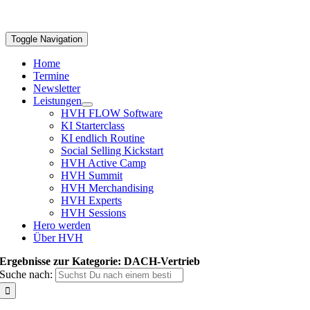
Toggle Navigation
Home
Termine
Newsletter
Leistungen
HVH FLOW Software
KI Starterclass
KI endlich Routine
Social Selling Kickstart
HVH Active Camp
HVH Summit
HVH Merchandising
HVH Experts
HVH Sessions
Hero werden
Über HVH
Ergebnisse zur Kategorie: DACH-Vertrieb
Suche nach: