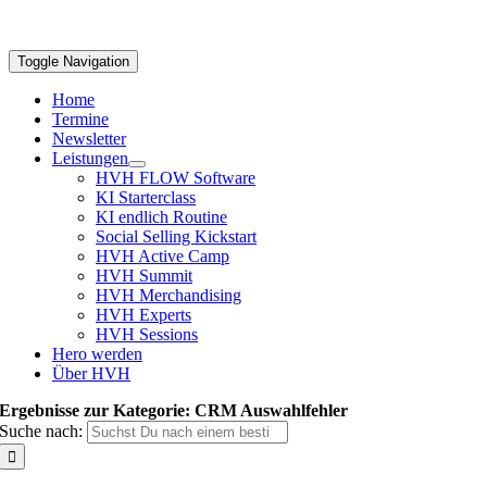
Toggle Navigation
Home
Termine
Newsletter
Leistungen
HVH FLOW Software
KI Starterclass
KI endlich Routine
Social Selling Kickstart
HVH Active Camp
HVH Summit
HVH Merchandising
HVH Experts
HVH Sessions
Hero werden
Über HVH
Ergebnisse zur Kategorie: CRM Auswahlfehler
Suche nach: