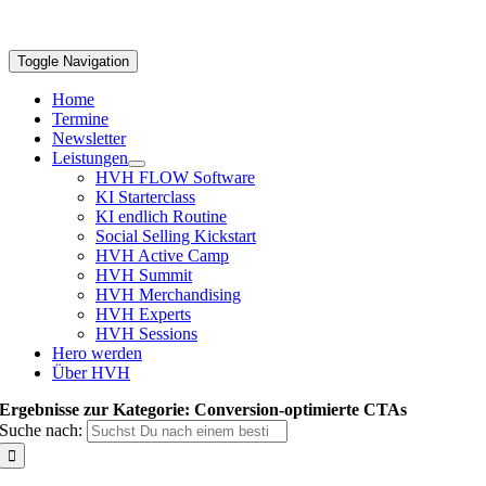
Toggle Navigation
Home
Termine
Newsletter
Leistungen
HVH FLOW Software
KI Starterclass
KI endlich Routine
Social Selling Kickstart
HVH Active Camp
HVH Summit
HVH Merchandising
HVH Experts
HVH Sessions
Hero werden
Über HVH
Ergebnisse zur Kategorie: Conversion-optimierte CTAs
Suche nach: