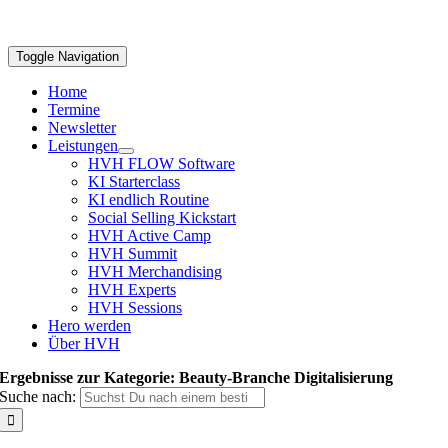
Toggle Navigation
Home
Termine
Newsletter
Leistungen
HVH FLOW Software
KI Starterclass
KI endlich Routine
Social Selling Kickstart
HVH Active Camp
HVH Summit
HVH Merchandising
HVH Experts
HVH Sessions
Hero werden
Über HVH
Ergebnisse zur Kategorie: Beauty-Branche Digitalisierung
Suche nach: