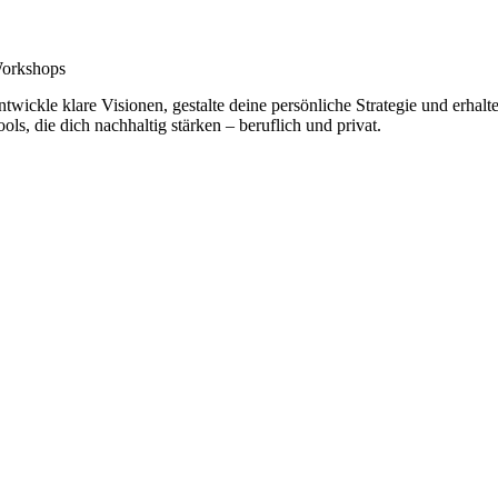
orkshops
ntwickle klare Visionen, gestalte deine persönliche Strategie und erhalt
ools, die dich nachhaltig stärken – beruflich und privat.