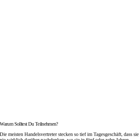
Warum Solltest Du Teilnehmen?
Die meisten Handelsvertreter stecken so tief im Tagesgeschäft, dass sie
nie wirklich darüber nachdenken, wo sie in fünf oder zehn Jahren