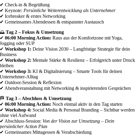
✔ Check-in & Begrüßung
✔ Keynote:
Persönliche Weiterentwicklung als Unternehmer
✔ Icebreaker & erstes Networking
✔ Gemeinsames Abendessen & entspannter Austausch
🌅
Tag 2 – Fokus & Umsetzung
✔
06:00 Morning Action:
Raus aus der Komfortzone mit Yoga,
Jogging oder SUP
✔
Workshop 1:
Deine Vision 2030 – Langfristige Strategie für dein
Business
✔
Workshop 2:
Mentale Stärke & Resilienz – Erfolgreich unter Druc
bleiben
✔
Workshop 3:
KI & Digitalisierung – Smarte Tools für deinen
Unternehmer-Alltag
✔ Outdoor-Session & Reflexion
✔ Abendveranstaltung mit Networking & inspirierenden Gesprächen
🏁
Tag 3 – Abschluss & Umsetzung
✔
06:00 Morning Action:
Noch einmal aktiv in den Tag starten
✔
Workshop 4:
Social Media & Personal Branding – Sichtbar werden
ohne viel Aufwand
✔ Abschluss-Session:
Von der Vision zur Umsetzung – Dein
persönlicher Action Plan
✔ Gemeinsames Mittagessen & Verabschiedung