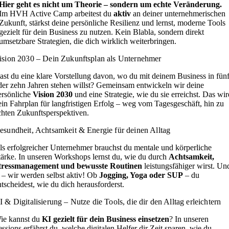
Hier geht es nicht um Theorie – sondern um echte Veränderung.
Im HVH Active Camp arbeitest du
aktiv
an deiner unternehmerischen
Zukunft, stärkst deine persönliche Resilienz und lernst, moderne Tools
gezielt für dein Business zu nutzen. Kein Blabla, sondern direkt
umsetzbare Strategien, die dich wirklich weiterbringen.
ision 2030 – Dein Zukunftsplan als Unternehmer
ast du eine klare Vorstellung davon, wo du mit deinem Business in fün
der zehn Jahren stehen willst? Gemeinsam entwickeln wir deine
ersönliche
Vision 2030
und eine Strategie, wie du sie erreichst. Das wir
ein Fahrplan für langfristigen Erfolg – weg vom Tagesgeschäft, hin zu
chten Zukunftsperspektiven.
esundheit, Achtsamkeit & Energie für deinen Alltag
ls erfolgreicher Unternehmer brauchst du mentale und körperliche
tärke. In unseren Workshops lernst du, wie du durch
Achtsamkeit,
tressmanagement und bewusste Routinen
leistungsfähiger wirst. Un
a – wir werden selbst aktiv! Ob
Jogging, Yoga oder SUP
– du
ntscheidest, wie du dich herausforderst.
I & Digitalisierung – Nutze die Tools, die dir den Alltag erleichtern
ie kannst du
KI gezielt für dein Business einsetzen
? In unseren
essions erfährst du, welche digitalen Helfer dir Zeit sparen, wie du