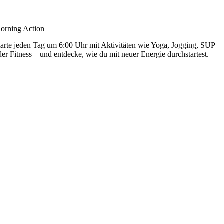
orning Action
tarte jeden Tag um
6:00 Uhr
mit Aktivitäten wie Yoga, Jogging, SUP
der Fitness – und entdecke, wie du mit neuer Energie durchstartest.