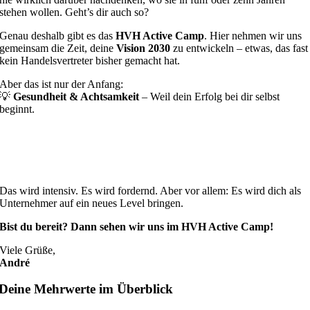
stehen wollen. Geht’s dir auch so?
Genau deshalb gibt es das
HVH Active Camp
. Hier nehmen wir uns
gemeinsam die Zeit, deine
Vision 2030
zu entwickeln – etwas, das fast
kein Handelsvertreter bisher gemacht hat.
Aber das ist nur der Anfang:
💡
Gesundheit & Achtsamkeit
– Weil dein Erfolg bei dir selbst
beginnt.
🤖
KI & Social Media Hacks
– Wie du smarter arbeitest
und dich besser präsentierst.
🚀
Raus aus der Komfortzone
– Outdoor-Aktivitäten,
interaktive Workshops und echte Umsetzung.
Das wird intensiv. Es wird fordernd. Aber vor allem: Es wird dich als
Unternehmer auf ein neues Level bringen.
Bist du bereit? Dann sehen wir uns im HVH Active Camp!
Viele Grüße,
André
Deine Mehrwerte im Überblick