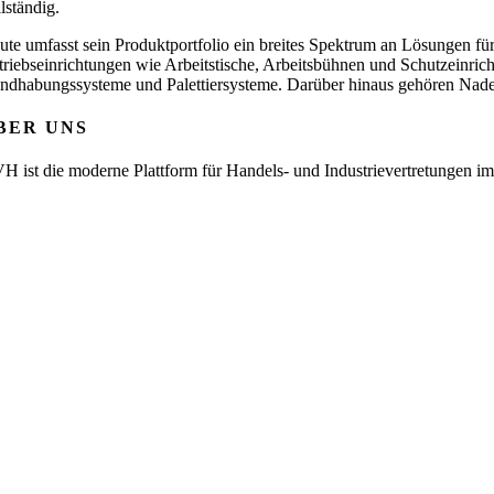
lständig.
ute umfasst sein Produktportfolio ein breites Spektrum an Lösungen fü
triebseinrichtungen wie Arbeitstische, Arbeitsbühnen und Schutzeinric
ndhabungssysteme und Palettiersysteme. Darüber hinaus gehören Nadelgr
BER UNS
H ist die moderne Plattform für Handels- und Industrievertretungen