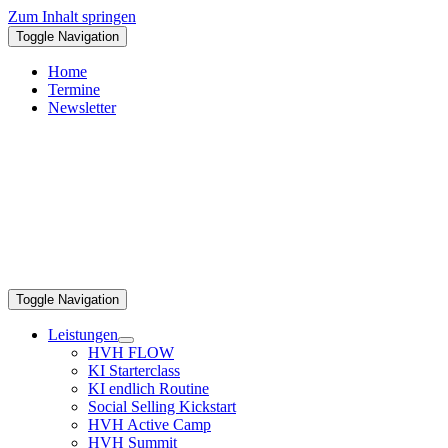
Zum Inhalt springen
Toggle Navigation
Home
Termine
Newsletter
Toggle Navigation
Leistungen
HVH FLOW
KI Starterclass
KI endlich Routine
Social Selling Kickstart
HVH Active Camp
HVH Summit