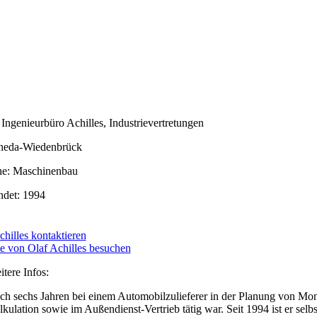
 Ingenieurbüro Achilles, Industrievertretungen
heda-Wiedenbrück
he: Maschinenbau
det: 1994
chilles kontaktieren
e von Olaf Achilles besuchen
itere Infos:
ch sechs Jahren bei einem Automobilzulieferer in der Planung von Mon
lkulation sowie im Außendienst-Vertrieb tätig war. Seit 1994 ist er sel