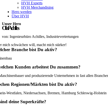
HVH Experts
HVH Merchandising
Hero werden
Über HVH
Unser Hero
Olaf Achilles
von: Ingenieurbüro Achilles, Industrievertretungen
r mich schwächen will, macht mich stärker!
lcher Branche bist Du aktiv?
inenbau
welchen Kunden arbeitest Du zusammen?
aschinenbauer und produzierende Unternehmen in fast allen Branche
echen Regionen/Märkten bist Du aktiv?
ein-Westfalen, Niedersachsen, Bremen, Hamburg Schleswig-Holstein
sind deine Superkräfte?