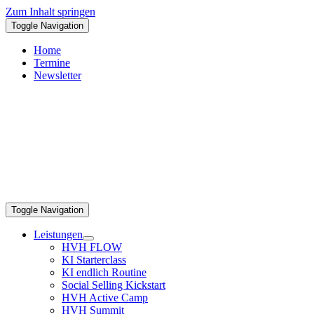
Zum Inhalt springen
Toggle Navigation
Home
Termine
Newsletter
Toggle Navigation
Leistungen
HVH FLOW
KI Starterclass
KI endlich Routine
Social Selling Kickstart
HVH Active Camp
HVH Summit