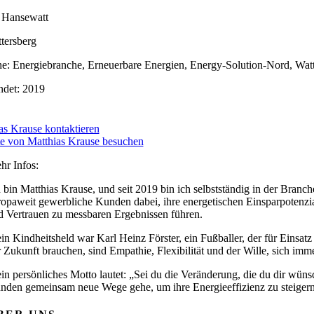
 Hansewatt
ttersberg
e: Energiebranche, Erneuerbare Energien, Energy-Solution-Nord, Wa
det: 2019
as Krause kontaktieren
e von Matthias Krause besuchen
hr Infos:
h bin Matthias Krause, und seit 2019 bin ich selbstständig in der Bran
ropaweit gewerbliche Kunden dabei, ihre energetischen Einsparpotenzia
d Vertrauen zu messbaren Ergebnissen führen.
in Kindheitsheld war Karl Heinz Förster, ein Fußballer, der für Einsatz 
r Zukunft brauchen, sind Empathie, Flexibilität und der Wille, sich imm
in persönliches Motto lautet: „Sei du die Veränderung, die du dir wüns
nden gemeinsam neue Wege gehe, um ihre Energieeffizienz zu steigern 