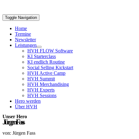
Toggle Navigation
Home
Termine
Newsletter
Leistungen
HVH FLOW Software
KI Starterclass
KI endlich Routine
Social Selling Kickstart
HVH Active Camp
HVH Summit
HVH Merchandising
HVH Experts
HVH Sessions
Hero werden
Über HVH
Unser Hero
Jürgen Fass
von: Jürgen Fass