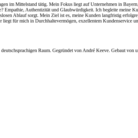
rungen im Mittelstand tätig. Mein Fokus liegt auf Unternehmen in Bayer
ärke? Empathie, Authentizität und Glaubwürdigkeit. Ich begleite meine 
ngslosen Ablauf sorgt. Mein Ziel ist es, meine Kunden langfristig erfolg
r liegt für mich in Durchhaltevermögen, exzellentem Kundenservice und
 im deutschsprachigen Raum. Gegründet von André Keeve. Gebaut von 