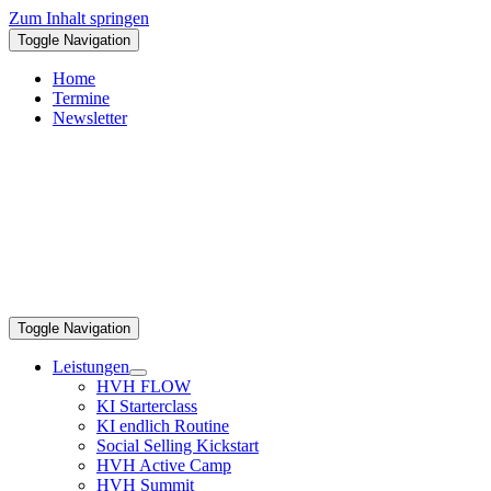
Zum Inhalt springen
Toggle Navigation
Home
Termine
Newsletter
Toggle Navigation
Leistungen
HVH FLOW
KI Starterclass
KI endlich Routine
Social Selling Kickstart
HVH Active Camp
HVH Summit