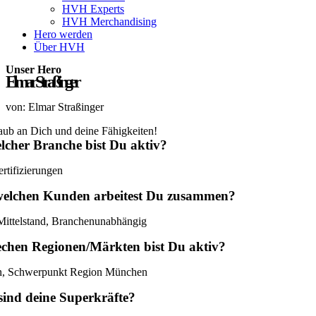
HVH Experts
HVH Merchandising
Hero werden
Über HVH
Unser Hero
Elmar Straßinger
von: Elmar Straßinger
aub an Dich und deine Fähigkeiten!
lcher Branche bist Du aktiv?
rtifizierungen
welchen Kunden arbeitest Du zusammen?
ittelstand, Branchenunabhängig
echen Regionen/Märkten bist Du aktiv?
n, Schwerpunkt Region München
sind deine Superkräfte?