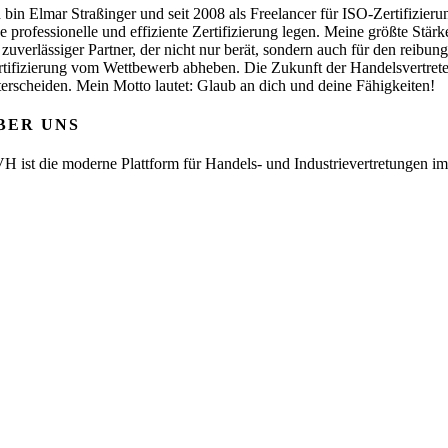
h bin Elmar Straßinger und seit 2008 als Freelancer für ISO-Zertifizie
ne professionelle und effiziente Zertifizierung legen. Meine größte St
s zuverlässiger Partner, der nicht nur berät, sondern auch für den reibu
rtifizierung vom Wettbewerb abheben. Die Zukunft der Handelsvertrete
terscheiden. Mein Motto lautet: Glaub an dich und deine Fähigkeiten!
BER UNS
H ist die moderne Plattform für Handels- und Industrievertretungen