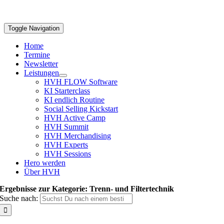
Toggle Navigation
Home
Termine
Newsletter
Leistungen
HVH FLOW Software
KI Starterclass
KI endlich Routine
Social Selling Kickstart
HVH Active Camp
HVH Summit
HVH Merchandising
HVH Experts
HVH Sessions
Hero werden
Über HVH
Ergebnisse zur Kategorie: Trenn- und Filtertechnik
Suche nach: