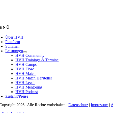
ENÜ
Über HVH
Plattform
Stimmen
Leistungen
HVH Community
HVH Trainings & Termine
HVH Camps
HVH Flow
HVH Match
HVH Match Hersteller
HVH Legal
HVH Mentoring
HVH Podcast
Zugang/Preise
Copyright 2026 | Alle Rechte vorbehalten |
Datenschutz
|
Impressum
|