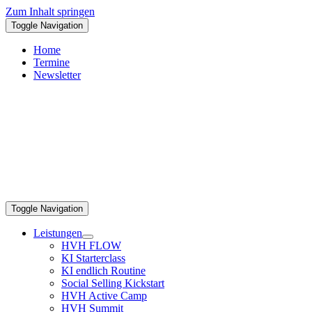
Zum Inhalt springen
Toggle Navigation
Home
Termine
Newsletter
Toggle Navigation
Leistungen
HVH FLOW
KI Starterclass
KI endlich Routine
Social Selling Kickstart
HVH Active Camp
HVH Summit