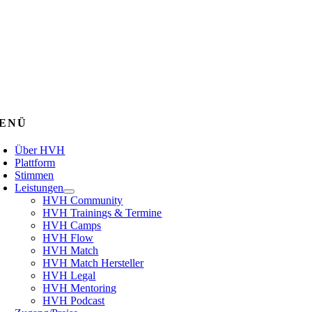
ENÜ
Über HVH
Plattform
Stimmen
Leistungen
HVH Community
HVH Trainings & Termine
HVH Camps
HVH Flow
HVH Match
HVH Match Hersteller
HVH Legal
HVH Mentoring
HVH Podcast