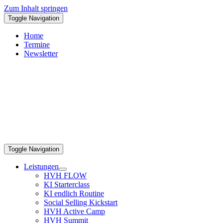
Zum Inhalt springen
Toggle Navigation
Home
Termine
Newsletter
Toggle Navigation
Leistungen
HVH FLOW
KI Starterclass
KI endlich Routine
Social Selling Kickstart
HVH Active Camp
HVH Summit