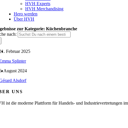
HVH Experts
HVH Merchandising
Hero werden
Über HVH
gebnisse zur Kategorie: Küchenbranche
che nach:
21. Februar 2025
Emma Splinter
6. August 2024
Gérard Alsdorf
BER UNS
H ist die moderne Plattform für Handels- und Industrievertretungen