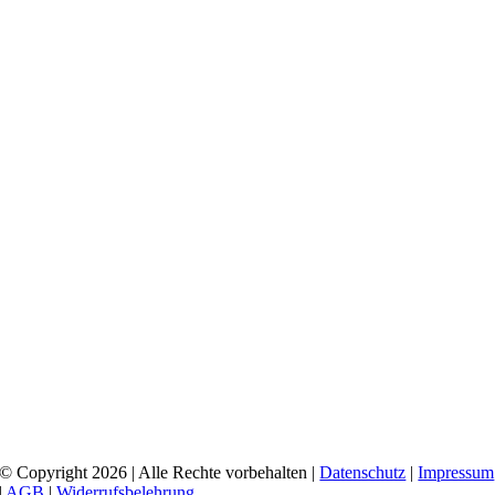
© Copyright 2026 | Alle Rechte vorbehalten |
Datenschutz
|
Impressum
|
AGB
|
Widerrufsbelehrung