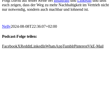
Folgt David auf seiner Reise bei
Instagram
und
Linkedin
und lasst
euch zeigen, dass der Weg zu mehr Nachhaltigkeit im Vertrieb nicht
nur notwendig, sondern auch machbar und lohnend ist.
Nelly
2024-08-08T22:36:07+02:00
Podcast-Folge teilen:
Facebook
X
Reddit
LinkedIn
WhatsApp
Tumblr
Pinterest
Vk
E-Mail