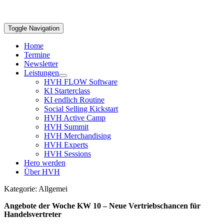
Toggle Navigation
Home
Termine
Newsletter
Leistungen
HVH FLOW Software
KI Starterclass
KI endlich Routine
Social Selling Kickstart
HVH Active Camp
HVH Summit
HVH Merchandising
HVH Experts
HVH Sessions
Hero werden
Über HVH
Kategorie: Allgemei
Angebote der Woche KW 10 – Neue Vertriebschancen für
Handelsvertreter