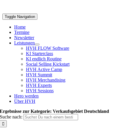
Toggle Navigation
Home
Termine
Newsletter
Leistungen
HVH FLOW Software
KI Starterclass
KI endlich Routine
Social Selling Kickstart
HVH Active Camp
HVH Summit
HVH Merchandising
HVH Experts
HVH Sessions
Hero werden
Über HVH
Ergebnisse zur Kategorie: Verkaufsgebiet Deutschland
Suche nach: