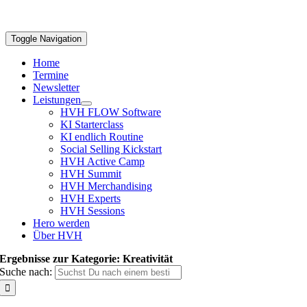
Toggle Navigation
Home
Termine
Newsletter
Leistungen
HVH FLOW Software
KI Starterclass
KI endlich Routine
Social Selling Kickstart
HVH Active Camp
HVH Summit
HVH Merchandising
HVH Experts
HVH Sessions
Hero werden
Über HVH
Ergebnisse zur Kategorie: Kreativität
Suche nach: