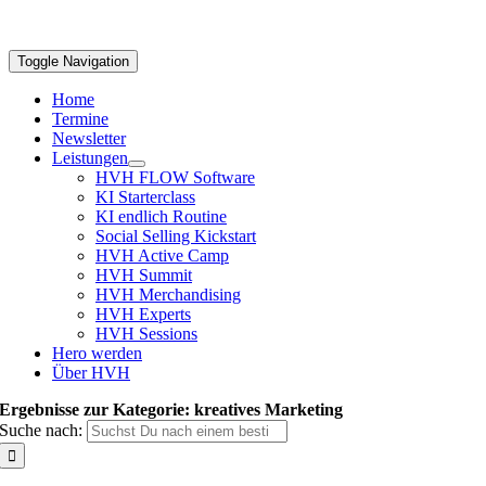
Toggle Navigation
Home
Termine
Newsletter
Leistungen
HVH FLOW Software
KI Starterclass
KI endlich Routine
Social Selling Kickstart
HVH Active Camp
HVH Summit
HVH Merchandising
HVH Experts
HVH Sessions
Hero werden
Über HVH
Ergebnisse zur Kategorie: kreatives Marketing
Suche nach: