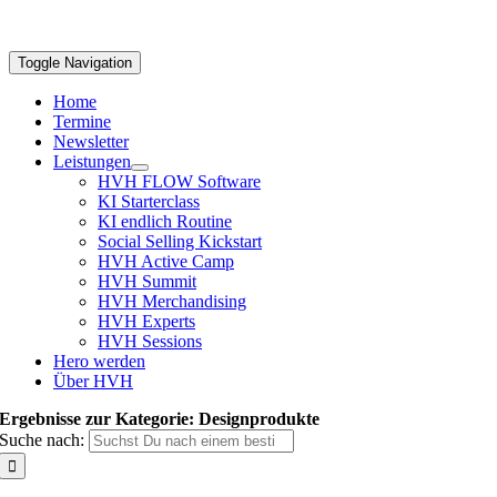
Toggle Navigation
Home
Termine
Newsletter
Leistungen
HVH FLOW Software
KI Starterclass
KI endlich Routine
Social Selling Kickstart
HVH Active Camp
HVH Summit
HVH Merchandising
HVH Experts
HVH Sessions
Hero werden
Über HVH
Ergebnisse zur Kategorie: Designprodukte
Suche nach: