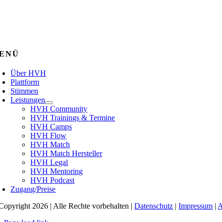
ENÜ
Über HVH
Plattform
Stimmen
Leistungen
HVH Community
HVH Trainings & Termine
HVH Camps
HVH Flow
HVH Match
HVH Match Hersteller
HVH Legal
HVH Mentoring
HVH Podcast
Zugang/Preise
Copyright 2026 | Alle Rechte vorbehalten |
Datenschutz
|
Impressum
|