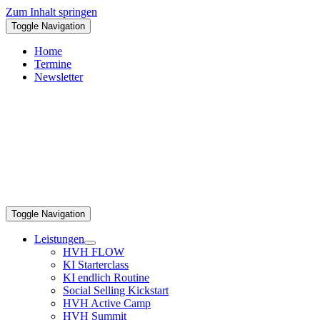
Zum Inhalt springen
Toggle Navigation
Home
Termine
Newsletter
Toggle Navigation
Leistungen
HVH FLOW
KI Starterclass
KI endlich Routine
Social Selling Kickstart
HVH Active Camp
HVH Summit